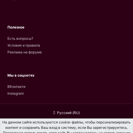
Полезное
Есть вопросы?
Условия и правила
Реклама на форуме
Мы в соцсетях
ВКонтакте
Instagram
Русский (RU)
Обратная связь
Условия и правила
На данном сайте используются cookie-файлы, чтобы персонализировать
контент и сохранить Ваш вход в систему, если Вы зарегистрируетесь.
Политика конфиденциальности
Помощь
Главная
R
Продолжая использовать этот сайт, Вы соглашаетесь на использование