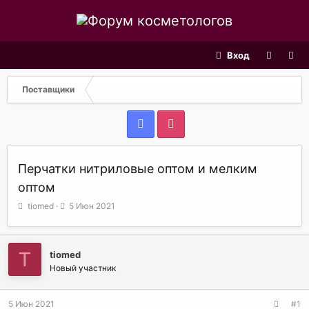
Вход
Поставщики
Перчатки нитриловые оптом и мелким
оптом
А
Д
tiomed
5 Июн 2021
в
а
т
т
о
а
T
tiomed
р
н
т
а
Новый участник
е
ч
м
а
5 Июн 2021
#1
ы
л