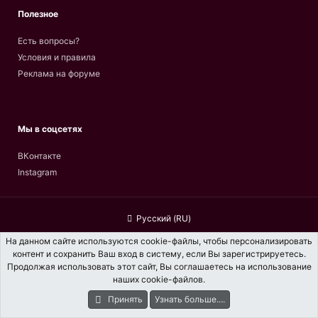
Полезное
Есть вопросы?
Условия и правила
Реклама на форуме
Мы в соцсетях
ВКонтакте
Instagram
Русский (RU)
Обратная связь
Условия и правила
На данном сайте используются cookie-файлы, чтобы персонализировать
контент и сохранить Ваш вход в систему, если Вы зарегистрируетесь.
Политика конфиденциальности
Помощь
Главная
R
Продолжая использовать этот сайт, Вы соглашаетесь на использование
S
наших cookie-файлов.
S
Принять
Узнать больше....